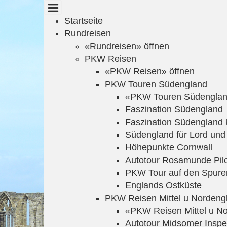
Cookie-Einstellungen
Startseite
Rundreisen
«Rundreisen» öffnen
PKW Reisen
«PKW Reisen» öffnen
PKW Touren Südengland
«PKW Touren Südenglan
Faszination Südengland
Faszination Südengland 
Südengland für Lord und
Höhepunkte Cornwall
Autotour Rosamunde Pil
PKW Tour auf den Spure
Englands Ostküste
PKW Reisen Mittel u Nordeng
«PKW Reisen Mittel u No
Autotour Midsomer Inspe