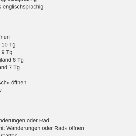
s englischsprachig
fnen
 10 Tg
 9 Tg
land 8 Tg
and 7 Tg
sch» öffnen
w
Wanderungen oder Rad
 mit Wanderungen oder Rad» öffnen
 Gärten