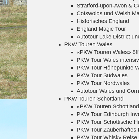
Stratford-upon-Avon & C
Cotswolds und Welsh M
Historisches England
England Magic Tour
Autotour Lake District un
PKW Touren Wales
«PKW Touren Wales» öf
PKW Tour Wales intensiv
PKW Tour Höhepunkte W
PKW Tour Südwales
PKW Tour Nordwales
Autotour Wales und Corn
PKW Touren Schottland
«PKW Touren Schottland
PKW Tour Edinburgh Inv
PKW Tour Schottische H
PKW Tour Zauberhaftes 
PKW Tour Whisky Reise