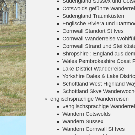
Südengland Sussex und Cotsw
Cotswolds geführte Wanderre
Südengland Traumküsten
Englische Riviera und Dartmo
Cornwall Standort St Ives
Cornwall Wanderreise Wohlfüh
Cornwall Strand und Steilküst
Shropshire : England aus dem
Wales Pembrokeshire Coast 
Lake District Wanderreise
Yorkshire Dales & Lake Distri
Schottland West Highland Wa
Schottland Skye Wanderwoch
englischsprachige Wanderreisen
«englischsprachige Wanderrei
Wandern Cotswolds
Wandern Sussex
Wandern Cornwall St Ives