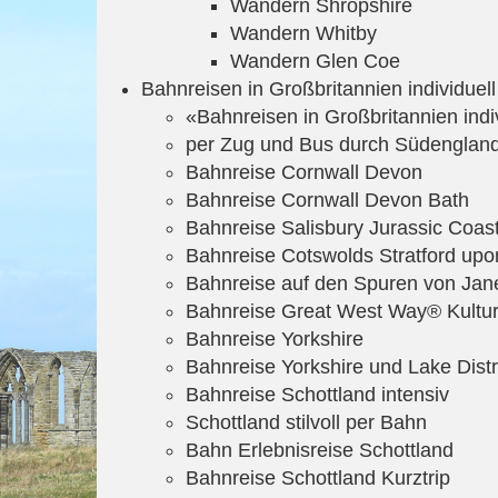
Wandern Shropshire
Wandern Whitby
Wandern Glen Coe
Bahnreisen in Großbritannien individuell
«Bahnreisen in Großbritannien indi
per Zug und Bus durch Südenglan
Bahnreise Cornwall Devon
Bahnreise Cornwall Devon Bath
Bahnreise Salisbury Jurassic Coas
Bahnreise Cotswolds Stratford up
Bahnreise auf den Spuren von Jan
Bahnreise Great West Way® Kultur
Bahnreise Yorkshire
Bahnreise Yorkshire und Lake Distr
Bahnreise Schottland intensiv
Schottland stilvoll per Bahn
Bahn Erlebnisreise Schottland
Bahnreise Schottland Kurztrip