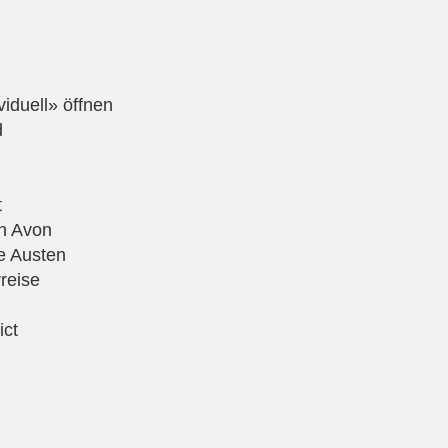
viduell» öffnen
d
t
on Avon
e Austen
reise
ict