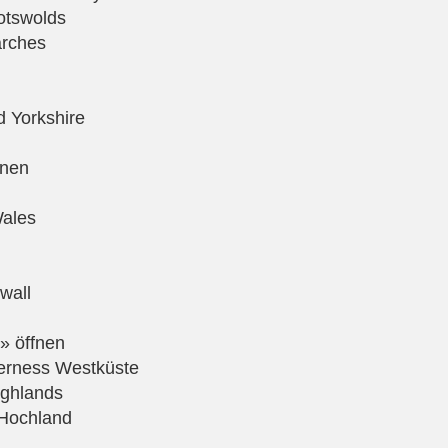
otswolds
arches
d Yorkshire
fnen
ales
wall
» öffnen
erness Westküste
ighlands
Hochland