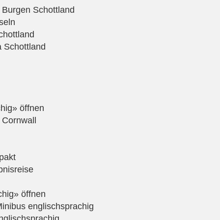
 Burgen Schottland
seln
chottland
 Schottland
hig» öffnen
 Cornwall
pakt
bnisreise
chig» öffnen
inibus englischsprachig
nglischsprachig