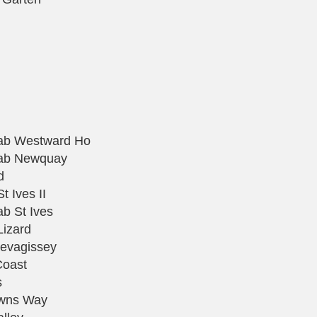
 ab Westward Ho
l ab Newquay
d
t Ives II
ab St Ives
Lizard
Mevagissey
Coast
s
owns Way