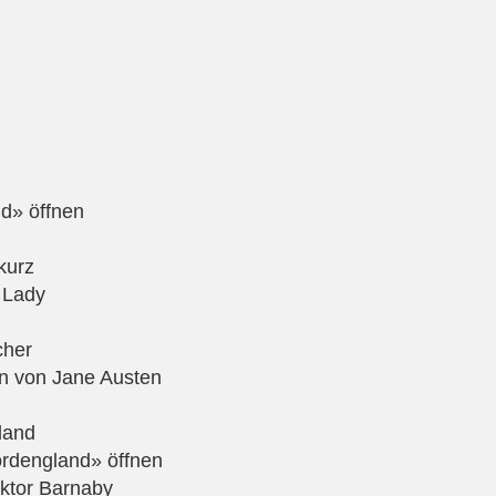
d» öffnen
kurz
 Lady
cher
n von Jane Austen
land
rdengland» öffnen
ktor Barnaby