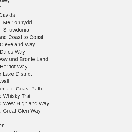
lley
d
 Davids
l Meirionnydd
ll Snowdonia
and Coast to Coast
e Cleveland Way
e Dales Way
 Way und Bronte Land
 Herriot Way
 Lake District
Wall
erland Coast Path
d Whisky Trail
nd West Highland Way
nd Great Glen Way
en