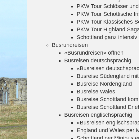
PKW Tour Schlösser und
PKW Tour Schottische In
PKW Tour Klassisches S
PKW Tour Highland Saga
Schottland ganz intensiv
Busrundreisen
«Busrundreisen» öffnen
Busreisen deutschsprachig
«Busreisen deutschsprac
Busreise Südengland mit
Busreise Nordengland
Busreise Wales
Busreise Schottland kom
Busreise Schottland Erle
Busreisen englischsprachig
«Busreisen englischspra
England und Wales per M
Schottland per Minibus e