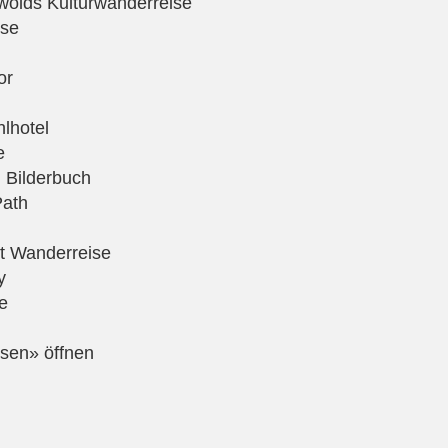
olds Kulturwanderreise
ise
or
lhotel
e
 Bilderbuch
Path
ct Wanderreise
y
e
sen» öffnen