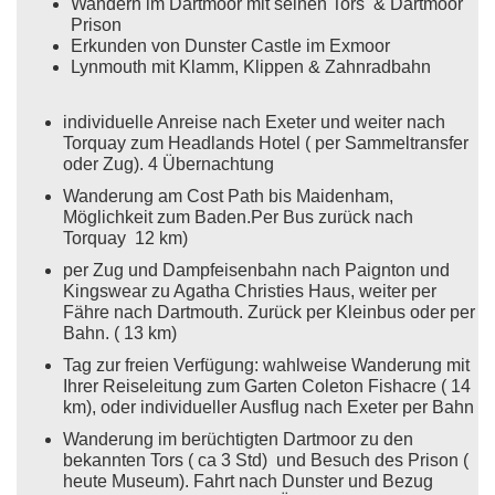
Wandern im Dartmoor mit seinen Tors & Dartmoor
Prison
Erkunden von Dunster Castle im Exmoor
Lynmouth mit Klamm, Klippen & Zahnradbahn
individuelle Anreise nach Exeter und weiter nach
Torquay zum Headlands Hotel ( per Sammeltransfer
oder Zug). 4 Übernachtung
Wanderung am Cost Path bis Maidenham,
Möglichkeit zum Baden.Per Bus zurück nach
Torquay 12 km)
per Zug und Dampfeisenbahn nach Paignton und
Kingswear zu Agatha Christies Haus, weiter per
Fähre nach Dartmouth. Zurück per Kleinbus oder per
Bahn. ( 13 km)
Tag zur freien Verfügung: wahlweise Wanderung mit
Ihrer Reiseleitung zum Garten Coleton Fishacre ( 14
km), oder individueller Ausflug nach Exeter per Bahn
Wanderung im berüchtigten Dartmoor zu den
bekannten Tors ( ca 3 Std) und Besuch des Prison (
heute Museum). Fahrt nach Dunster und Bezug