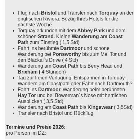
Flug nach
Bristol
und Transfer nach
Torquay
an der
englischen Riviera. Bezug Ihres Hotels für die
nächste Woche
Torquay erkunden mit dem
Abbey Park
und dem
schönen
Strand
. Kleine
Wanderung am Coast
Path
zum Einstieg ( 1,5 Std)
Fahrt ins berühmte
Dartmoor
und schöne
Wanderung bei
Ponsworthy
bis zum Mel Tor und
den Blackal´s Drive ( 4 Std)
Wanderung am
Coast Path
bis Berry Head und
Brixham (
4 Stunden)
Tag zur freien Verfügung: Entspannen in Torquay,
Wandern am Coastpath oder Fahrt nach Dartmouth?
Fahrt ins
Dartmoor.
Wanderung beim berühmten
Hay Tor
und bei Bowerman´s Nose mit herrlichen
Ausblicken ( 3,5 Std)
Wanderung am
Coast Path
bis
Kingswear
( 3,5Std)
Transfer nach Bristol und Rückflug
Termine und Preise 2026:
pro Person im DZ: