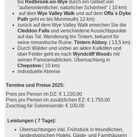
bis
Redbrook-on-Wye
durch ein Gebiet von
"außerordentlicher, natürlicher Schönheit" ( 10 km)
auf dem
Wye Valley Walk
und auf dem
Offa´s Dyke
Path
geht es bis Monmouth( 12 km)
zurück auf dem Wye Valley Walk erreichen Sie die
Cleddon Falls
und verschiedene Aussichtspunkte
auf das Tal. Wanderung bis Tintern, bekannt für
seine romantische Ruine.
Tintern Abbey.
( 13,5 km)
Durch Wälder und vorbei an akten Kalköfen und
über Felder geht es nach
Wyndcliff Wood
s mit
seinen Panoramablicken. Übernachtung in
Chepstow
( 10 km)
individuelle Abreise
Termine und Preise 2025:
Preis pro Person im DZ: € 1.220,00
Preis pro Person im zusätzlichen EZ: € 1.750,00
Zuschlag für Soloreisende: € 100,00
Leistungen ( 7 Tage):
Übernachtungen inkl. Frühstück in freundlichen,
landestypischen Hotels, Gäste- und Farmhäusern