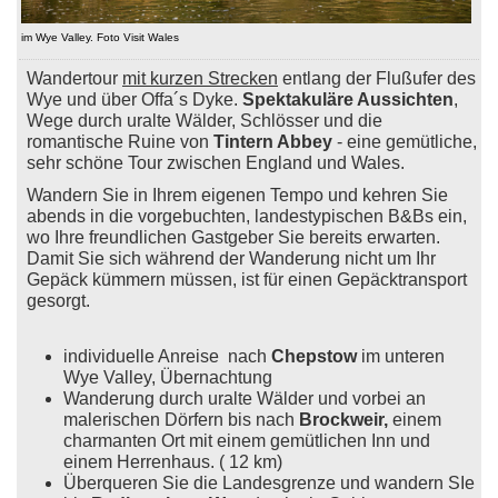
im Wye Valley. Foto Visit Wales
Wandertour
mit kurzen Strecken
entlang der Flußufer des
Wye und über Offa´s Dyke.
Spektakuläre Aussichten
,
Wege durch uralte Wälder, Schlösser und die
romantische Ruine von
Tintern Abbey
- eine gemütliche,
sehr schöne Tour zwischen England und Wales.
Wandern Sie in Ihrem eigenen Tempo und kehren Sie
abends in die vorgebuchten, landestypischen B&Bs ein,
wo Ihre freundlichen Gastgeber Sie bereits erwarten.
Damit Sie sich während der Wanderung nicht um Ihr
Gepäck kümmern müssen, ist für einen Gepäcktransport
gesorgt.
individuelle Anreise nach
Chepstow
im unteren
Wye Valley, Übernachtung
Wanderung durch uralte Wälder und vorbei an
malerischen Dörfern bis nach
Brockweir,
einem
charmanten Ort mit einem gemütlichen Inn und
einem Herrenhaus. ( 12 km)
Überqueren Sie die Landesgrenze und wandern SIe