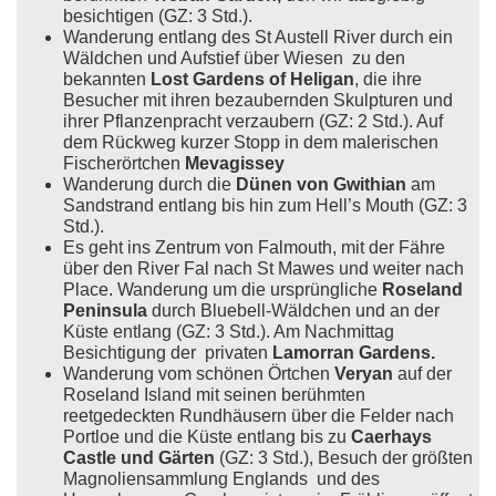
besichtigen (GZ: 3 Std.).
Wanderung entlang des St Austell River durch ein
Wäldchen und Aufstief über Wiesen zu den
bekannten
Lost Gardens of Heligan
, die ihre
Besucher mit ihren bezaubernden Skulpturen und
ihrer Pflanzenpracht verzaubern (GZ: 2 Std.). Auf
dem Rückweg kurzer Stopp in dem malerischen
Fischerörtchen
Mevagissey
Wanderung durch die
Dünen von Gwithian
am
Sandstrand entlang bis hin zum Hell’s Mouth (GZ: 3
Std.).
Es geht ins Zentrum von Falmouth, mit der Fähre
über den River Fal nach St Mawes und weiter nach
Place. Wanderung um die ursprüngliche
Roseland
Peninsula
durch Bluebell-Wäldchen und an der
Küste entlang (GZ: 3 Std.). Am Nachmittag
Besichtigung der privaten
Lamorran Gardens.
Wanderung vom schönen Örtchen
Veryan
auf der
Roseland Island mit seinen berühmten
reetgedeckten Rundhäusern über die Felder nach
Portloe und die Küste entlang bis zu
Caerhays
Castle und Gärten
(GZ: 3 Std.), Besuch der größten
Magnoliensammlung Englands und des