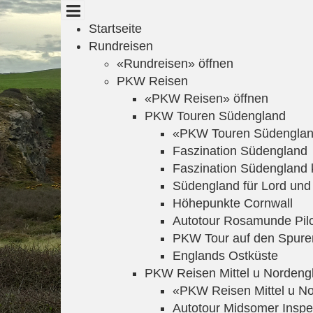
Cookie-Einstellungen
Startseite
Rundreisen
«Rundreisen» öffnen
PKW Reisen
«PKW Reisen» öffnen
PKW Touren Südengland
«PKW Touren Südenglan
Faszination Südengland
Faszination Südengland 
Südengland für Lord und
Höhepunkte Cornwall
Autotour Rosamunde Pil
PKW Tour auf den Spure
Englands Ostküste
PKW Reisen Mittel u Nordeng
«PKW Reisen Mittel u No
Autotour Midsomer Inspe