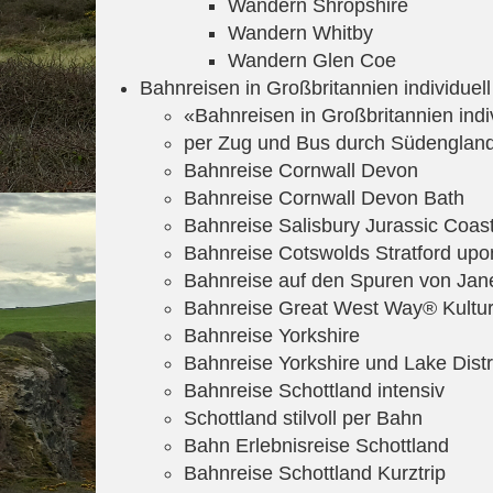
Wandern Shropshire
Wandern Whitby
Wandern Glen Coe
Bahnreisen in Großbritannien individuell
«Bahnreisen in Großbritannien indi
per Zug und Bus durch Südenglan
Bahnreise Cornwall Devon
Bahnreise Cornwall Devon Bath
Bahnreise Salisbury Jurassic Coas
Bahnreise Cotswolds Stratford up
Bahnreise auf den Spuren von Jan
Bahnreise Great West Way® Kultur
Bahnreise Yorkshire
Bahnreise Yorkshire und Lake Distr
Bahnreise Schottland intensiv
Schottland stilvoll per Bahn
Bahn Erlebnisreise Schottland
Bahnreise Schottland Kurztrip