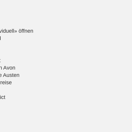
viduell» öffnen
d
t
on Avon
e Austen
reise
ict