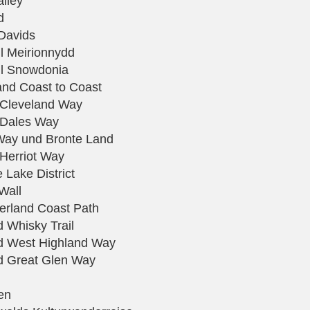
lley
d
 Davids
l Meirionnydd
ll Snowdonia
and Coast to Coast
e Cleveland Way
e Dales Way
 Way und Bronte Land
 Herriot Way
 Lake District
Wall
erland Coast Path
d Whisky Trail
nd West Highland Way
nd Great Glen Way
en