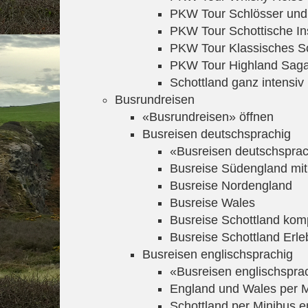
PKW Tour Schlösser und
PKW Tour Schottische In
PKW Tour Klassisches S
PKW Tour Highland Saga
Schottland ganz intensiv
Busrundreisen
«Busrundreisen» öffnen
Busreisen deutschsprachig
«Busreisen deutschsprac
Busreise Südengland mit
Busreise Nordengland
Busreise Wales
Busreise Schottland kom
Busreise Schottland Erle
Busreisen englischsprachig
«Busreisen englischspra
England und Wales per M
Schottland per Minibus e