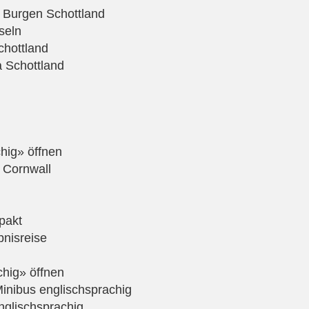
 Burgen Schottland
seln
chottland
 Schottland
hig» öffnen
 Cornwall
pakt
bnisreise
chig» öffnen
inibus englischsprachig
nglischsprachig