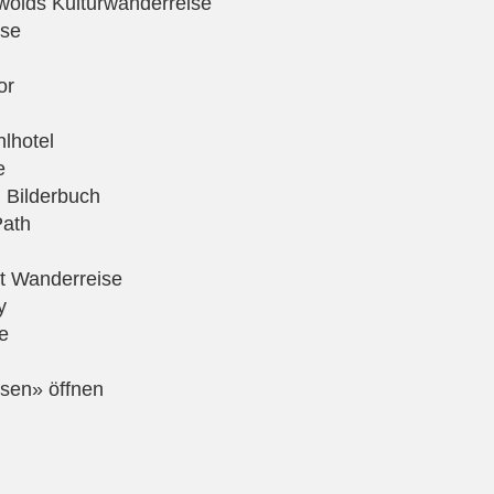
olds Kulturwanderreise
ise
or
lhotel
e
 Bilderbuch
Path
ct Wanderreise
y
e
sen» öffnen