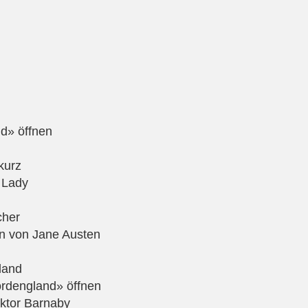
d» öffnen
kurz
 Lady
cher
n von Jane Austen
land
rdengland» öffnen
ktor Barnaby