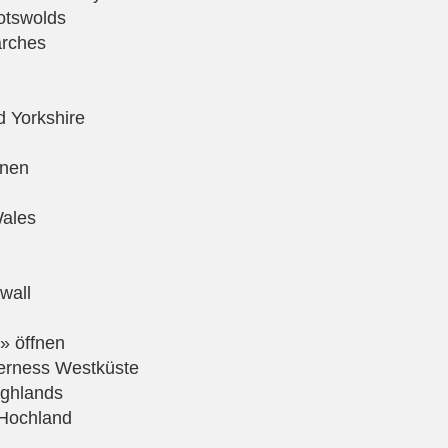
otswolds
arches
d Yorkshire
fnen
ales
wall
» öffnen
erness Westküste
ighlands
Hochland