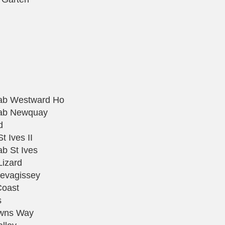
 ab Westward Ho
l ab Newquay
d
t Ives II
ab St Ives
Lizard
Mevagissey
Coast
s
owns Way