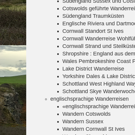
Südengland Sussex und Cotsw
Cotswolds geführte Wanderre
Südengland Traumküsten
Englische Riviera und Dartmo
Cornwall Standort St Ives
Cornwall Wanderreise Wohlfüh
Cornwall Strand und Steilküst
Shropshire : England aus dem
Wales Pembrokeshire Coast 
Lake District Wanderreise
Yorkshire Dales & Lake Distri
Schottland West Highland Wa
Schottland Skye Wanderwoch
englischsprachige Wanderreisen
«englischsprachige Wanderrei
Wandern Cotswolds
Wandern Sussex
Wandern Cornwall St Ives