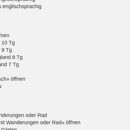
s englischsprachig
fnen
 10 Tg
 9 Tg
land 8 Tg
and 7 Tg
sch» öffnen
w
Wanderungen oder Rad
 mit Wanderungen oder Rad» öffnen
 Gärten