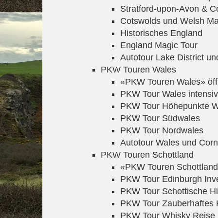
Stratford-upon-Avon & C
Cotswolds und Welsh M
Historisches England
England Magic Tour
Autotour Lake District un
PKW Touren Wales
«PKW Touren Wales» öf
PKW Tour Wales intensiv
PKW Tour Höhepunkte W
PKW Tour Südwales
PKW Tour Nordwales
Autotour Wales und Corn
PKW Touren Schottland
«PKW Touren Schottland
PKW Tour Edinburgh Inv
PKW Tour Schottische H
PKW Tour Zauberhaftes 
PKW Tour Whisky Reise